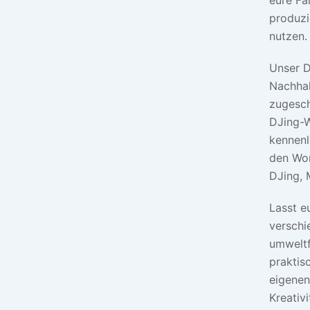
produzi
nutzen.
Unser D
Nachhal
zugeschn
DJing-W
kennenl
den Wor
DJing, 
Lasst e
versch
umweltf
praktis
eigenen
Kreativi