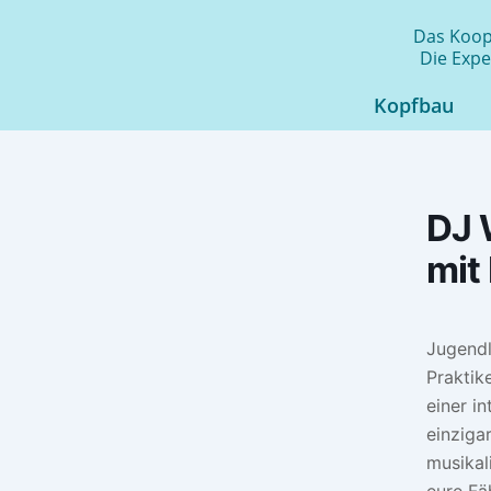
Zum
Das Koope
Inhalt
Die Expe
springen
Kopfbau
DJ 
mit
Jugendl
Praktik
einer i
einziga
musikal
eure Fä