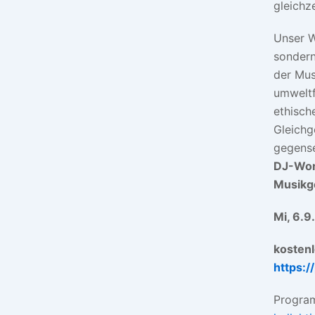
gleichz
Unser W
sondern
der Mus
umweltf
ethisch
Gleichg
gegense
DJ-Work
Musikg
Mi, 6.9
kosten
https:/
Progra