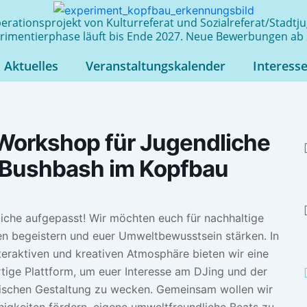
rationsprojekt von Kulturreferat und Sozialreferat/Stadt
rimentierphase läuft bis Ende 2027. Neue Bewerbungen ab 
Aktuelles
Veranstaltungskalender
Interess
Workshop für Jugendliche
 Bushbash im Kopfbau
iche aufgepasst! Wir möchten euch für nachhaltige
en begeistern und euer Umweltbewusstsein stärken. In
nteraktiven und kreativen Atmosphäre bieten wir eine
rtige Plattform, um euer Interesse am DJing und der
ischen Gestaltung zu wecken. Gemeinsam wollen wir
higkeiten fördern, eigene umweltfreundliche Beats zu