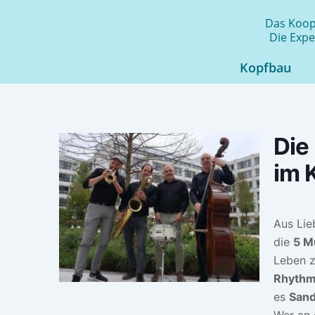
Zum
Das Koope
Inhalt
Die Expe
springen
Kopfbau
Die
im 
Aus Lie
die
5 M
Leben z
Rhythme
es
San
Wer an 