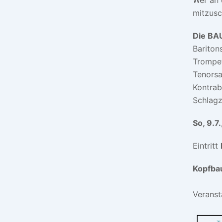
mitzus
Die BA
Bariton
Trompet
Tenorsa
Kontrab
Schlagz
So, 9.7
Eintritt
Kopfba
Veransta