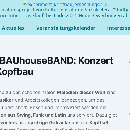
rationsprojekt von Kulturreferat und Sozialreferat/Stadt
rimentierphase läuft bis Ende 2027. Neue Bewerbungen ab 
Aktuelles
Veranstaltungskalender
Interess
 BAUhouseBAND: Konzert
Kopfbau
be zu den schönen, freien
Melodien dieser Welt
sind
usiker
und Arbeitskollegen losgezogen, um das
u bereichern. Frisch und improvisiert werden die
n aus Swing, Funk und Latin
uns serviert. Dazu gibt
dwiches
und
spritzige Getränke
aus der
KopfbaR
.
diesem Sonntag kommt, darf sich also freuen