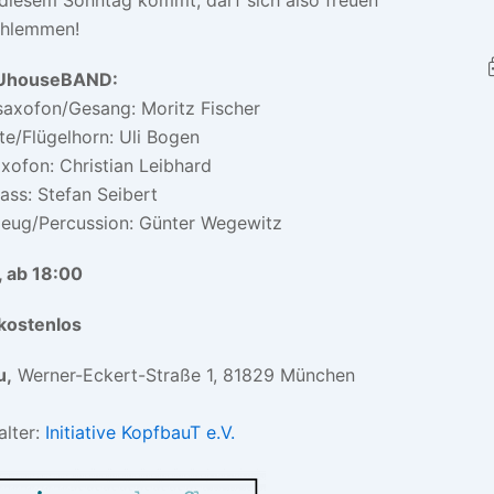
chlemmen!
UhouseBAND:
saxofon/Gesang: Moritz Fischer
e/Flügelhorn: Uli Bogen
xofon: Christian Leibhard
ass: Stefan Seibert
eug/Percussion: Günter Wegewitz
., ab 18:00
kostenlos
u,
Werner-Eckert-Straße 1, 81829 München
lter:
Initiative KopfbauT e.V.