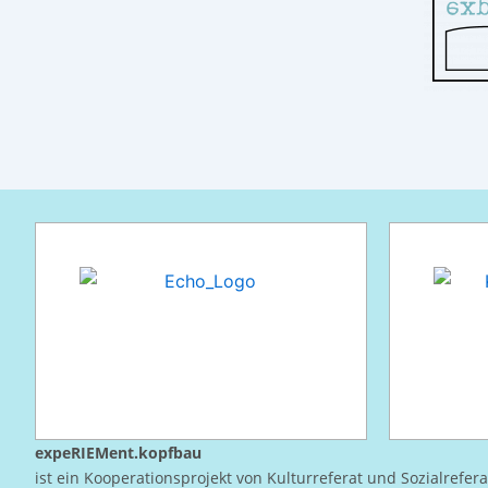
expeRIEMent.kopfbau
ist ein Kooperationsprojekt von Kulturreferat und Sozialrefer