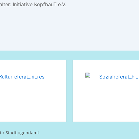
lter:
Initiative KopfbauT e.V.
at / Stadtjugendamt.