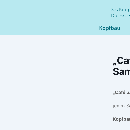
Zum
Das Koope
Inhalt
Die Expe
springen
Kopfbau
„Ca
Sam
„Café Z
jeden S
Kopfba