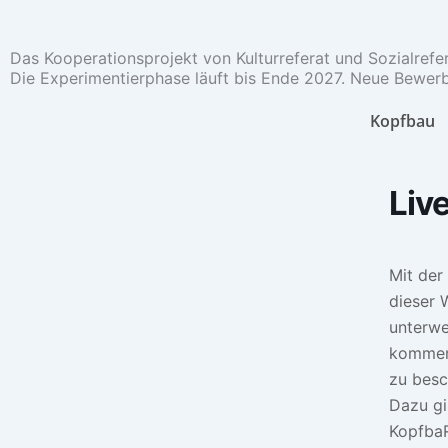
Zum
Inhalt
Das Kooperationsprojekt von Kulturreferat und Sozialrefe
springen
Die Experimentierphase läuft bis Ende 2027. Neue Bewerb
Kopfbau
Liv
Mit der
dieser 
unterwe
kommen 
zu besc
Dazu gi
Kopfba