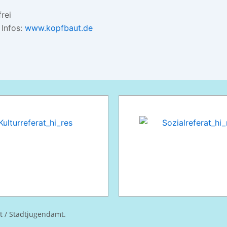
frei
 Infos:
www.kopfbaut.de
at / Stadtjugendamt.