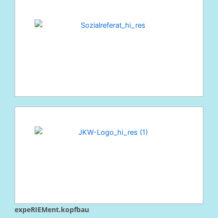
expeRIEMent.kopfbau