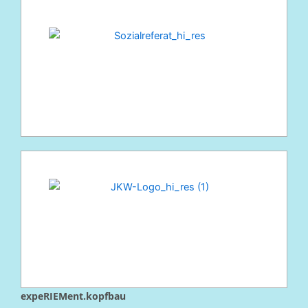
expeRIEMent.kopfbau