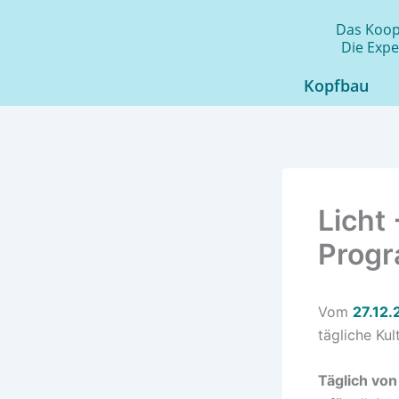
Zum
Das Koope
Inhalt
Die Expe
springen
Kopfbau
Licht
Prog
Vom
27.12.
tägliche Ku
Täglich von