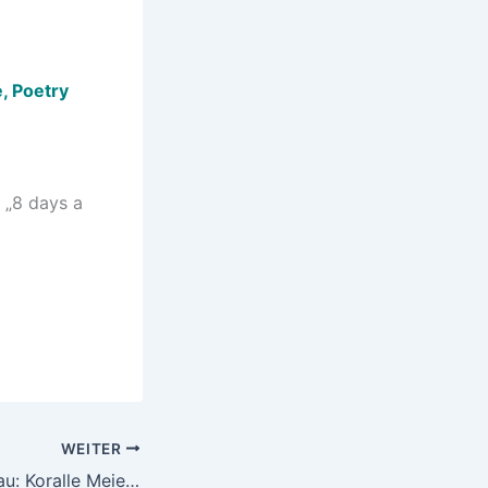
, Poetry
„8 days a
WEITER
Theater im Kopfbau: Koralle Meier – ein hintergründiges Stück bayerische Dorf“idylle“