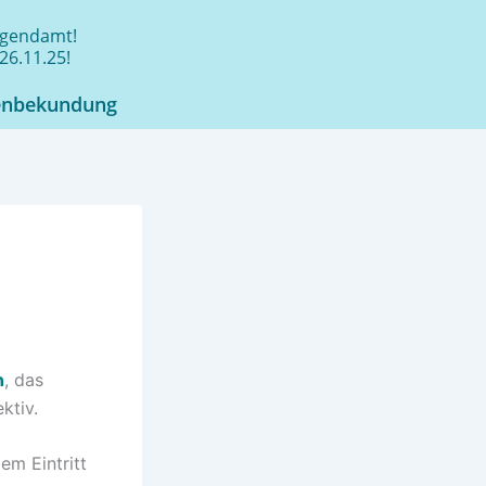
jugendamt!
26.11.25!
enbekundung
n
, das
ktiv.
em Eintritt