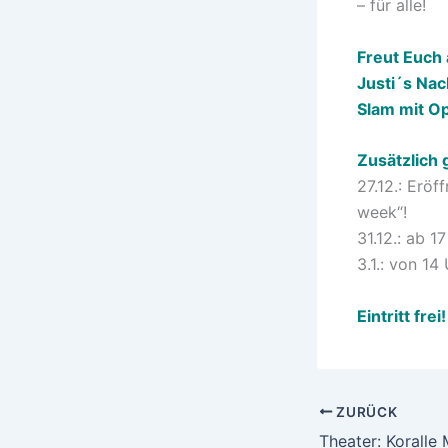
– für alle!
Freut Euch 
Justi´s Nac
Slam mit O
Zusätzlich 
27.12.: Erö
week“!
31.12.: ab 1
3.1.: von 14
Eintritt frei!
ZURÜCK
Theater: Koralle 