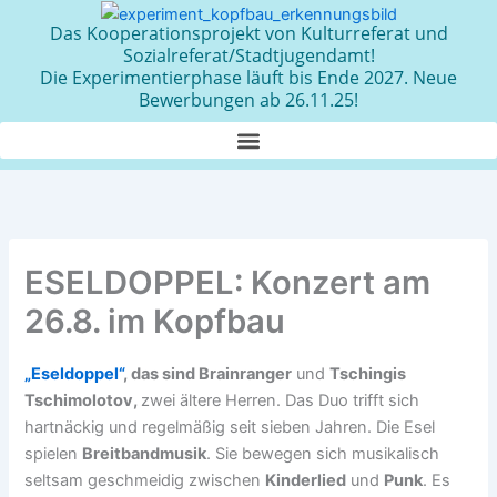
Zum
Das Kooperationsprojekt von Kulturreferat und
Inhalt
Sozialreferat/Stadtjugendamt!
springen
Die Experimentierphase läuft bis Ende 2027. Neue
Bewerbungen ab 26.11.25!
ESELDOPPEL: Konzert am
26.8. im Kopfbau
„Eseldoppel“
, das sind
Brainranger
und
Tschingis
Tschimolotov,
zwei ältere Herren. Das Duo trifft sich
hartnäckig und regelmäßig seit sieben Jahren. Die Esel
spielen
Breitbandmusik
. Sie bewegen sich musikalisch
seltsam geschmeidig zwischen
Kinderlied
und
Punk
. Es