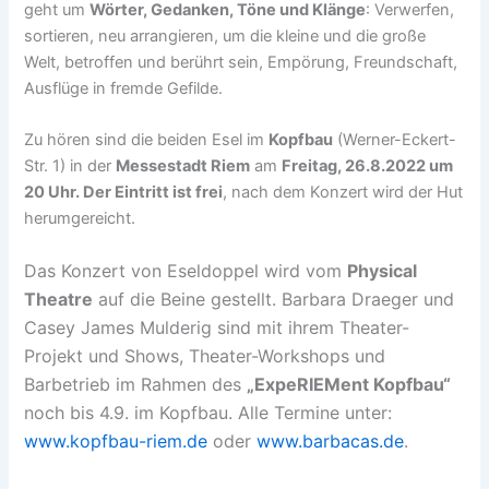
geht um
Wörter, Gedanken, Töne und Klänge
: Verwerfen,
sortieren, neu arrangieren, um die kleine und die große
Welt, betroffen und berührt sein, Empörung, Freundschaft,
Ausflüge in fremde Gefilde.
Zu hören sind die beiden Esel im
Kopfbau
(Werner-Eckert-
Str. 1) in der
Messestadt Riem
am
Freitag, 26.8.2022
um
20 Uh
r. Der
Eintritt ist frei
, nach dem Konzert wird der Hut
herumgereicht.
Das Konzert von Eseldoppel wird vom
Physical
Theatre
auf die Beine gestellt. Barbara Draeger und
Casey James Mulderig sind mit ihrem Theater-
Projekt und Shows, Theater-Workshops und
Barbetrieb im Rahmen des
„ExpeRIEMent Kopfbau“
noch bis 4.9. im Kopfbau. Alle Termine unter:
www.kopfbau-riem.de
oder
www.barbacas.de
.