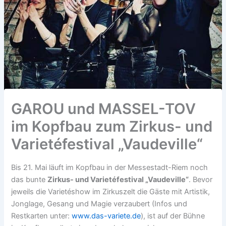
GAROU und MASSEL-TOV
im Kopfbau zum Zirkus- und
Varietéfestival „Vaudeville“
Bis 21. Mai läuft im Kopfbau in der Messestadt-Riem noch
das bunte
Zirkus- und Varietéfestival „Vaudeville“
. Bevor
jeweils die Varietéshow im Zirkuszelt die Gäste mit Artistik,
Jonglage, Gesang und Magie verzaubert (Infos und
Restkarten unter:
www.das-variete.de
), ist auf der Bühne