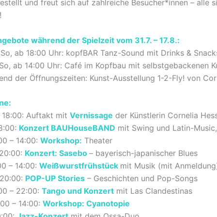
tellt und freut sich auf zahlreiche Besucher*innen – alle s
!
gebote während der Spielzeit vom 31.7. – 17.8.:
So, ab 18:00 Uhr: kopfBAR Tanz-Sound mit Drinks & Snack
So, ab 14:00 Uhr: Café im Kopfbau mit selbstgebackenen K
nd der Öffnungszeiten: Kunst-Ausstellung 1-2-Fly! von Cor
ne:
b 18:00: Auftakt mit
Vernissage
der Künstlerin Cornelia Hes
18:00:
Konzert BAUHouseBAND
mit Swing und Latin-Music, E
:00 – 14:00:
Workshop
:
Theater
 20:00:
Konzert:
Sasebo
– bayerisch-japanischer Blues
:00 – 14:00:
Weißwurstfrühstück
mit Musik (mit Anmeldung
 20:00:
POP-UP
Stories
– Geschichten und Pop-Songs
:00 – 22:00:
Tango und Konzert
mit Las Clandestinas
1:00 – 14:00:
Workshop: Cyanotopie
0:00:
Jazz-Konzert
mit dem
Ossa-Duo