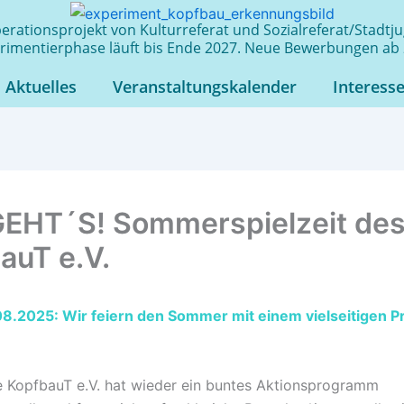
rationsprojekt von Kulturreferat und Sozialreferat/Stadt
rimentierphase läuft bis Ende 2027. Neue Bewerbungen ab 
Aktuelles
Veranstaltungskalender
Interess
EHT´S! Sommerspielzeit de
auT e.V.
.08.2025: Wir feiern den Sommer mit einem vielseitigen
ive KopfbauT e.V. hat wieder ein buntes Aktionsprogramm