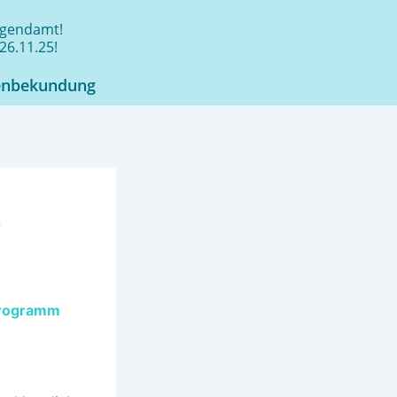
jugendamt!
26.11.25!
enbekundung
s
 Programm