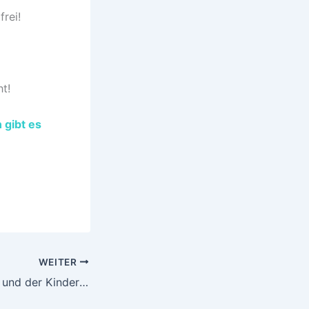
frei!
ht!
 gibt es
WEITER
Das Haus am See und der Kinderschutz München laden ein!