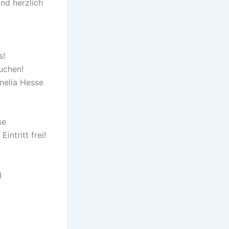
ind herzlich
s!
uchen!
nelia Hesse
se
intritt frei!
)