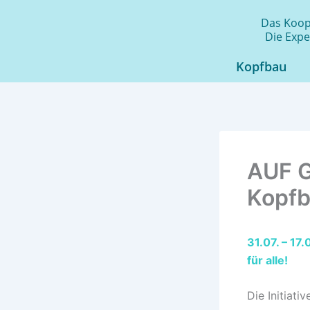
Zum
Das Koope
Inhalt
Die Expe
springen
Kopfbau
AUF G
Kopfb
31.07. – 17
für alle!
Die Initiat