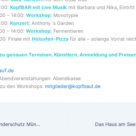
8:00:
KopfBAR
mit
Live Musik
mit Barbara und Nika
,
Eintritt 
1:00 – 14:00:
Workshop
: Monotypie
0:00:
Konzert:
Anthony´s Garden
1:00 – 14:00:
Workshop
:
Fermentieren
:00: Finale mit
Holzofen-Pizza
für alle – solange Vorrat reic
 zu genauen Terminen, Künstlern, Anmeldung und Preisen
uT.de
 Abendveranstaltungen: Abendkasse
zu den Workshops:
mitglieder@kopfbaut.de
Aktionswoche Kinderschutz München