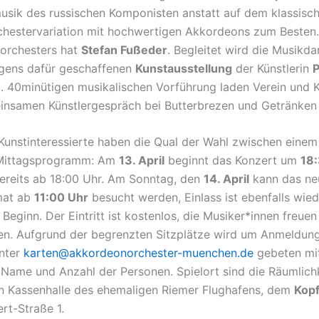
ik des russischen Komponisten anstatt auf dem klassisch
rchestervariation mit hochwertigen Akkordeons zum Besten.
orchesters hat
Stefan Fußeder
. Begleitet wird die Musikda
igens dafür geschaffenen
Kunstausstellung
der Künstlerin
P
. 40minütigen musikalischen Vorführung laden Verein und K
nsamen Künstlergespräch bei Butterbrezen und Getränken 
Kunstinteressierte haben die Qual der Wahl zwischen eine
Mittagsprogramm: Am
13. April
beginnt das Konzert um
18
 bereits ab 18:00 Uhr. Am Sonntag, den
14. April
kann das ne
mat ab
11:00 Uhr
besucht werden, Einlass ist ebenfalls wie
Beginn. Der Eintritt ist kostenlos, die Musiker*innen freuen
n. Aufgrund der begrenzten Sitzplätze wird um Anmeldung
unter
karten@akkordeonorchester-muenchen.de
gebeten mi
Name und Anzahl der Personen. Spielort sind die Räumlich
en Kassenhalle des ehemaligen Riemer Flughafens, dem
Kop
rt-Straße 1.