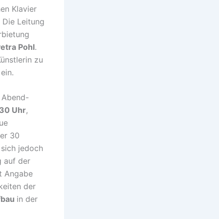
en Klavier
 Die Leitung
rbietung
etra Pohl
.
ünstlerin zu
ein.
m Abend-
:30 Uhr
,
ue
der 30
 sich jedoch
 auf der
t Angabe
keiten der
fbau
in der