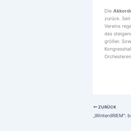
Die
Akkord
zurück. Sei
Vereins reg
des steigen
größer. Sow
Kongresshal
Orchesteren
ZURÜCK