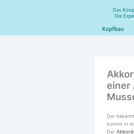
Zum
Das Koope
Inhalt
Die Expe
springen
Kopfbau
Akkor
einer
Musso
Der bekannt
kommt in ei
Der
Akkord