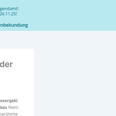
jugendamt!
26.11.25!
enbekundung
der
ssorgski
bau
Riem:
berühmte