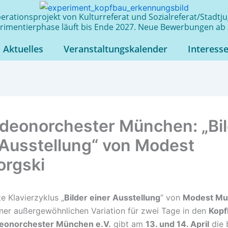
rationsprojekt von Kulturreferat und Sozialreferat/Stadt
rimentierphase läuft bis Ende 2027. Neue Bewerbungen ab 
Aktuelles
Veranstaltungskalender
Interess
deonorchester München: „Bil
 Ausstellung“ von Modest
rgski
e Klavierzyklus „
Bilder einer Ausstellung
“ von
Modest Mu
ner außergewöhnlichen Variation für zwei Tage in den
Kopf
eonorchester München e.V.
gibt am
13. und 14. April
die 