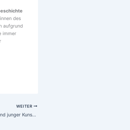
Geschichte
*innen des
n aufgrund
e immer
r
WEITER
Performance-Abend junger Kunstschaffenden im Kopfbau Riem