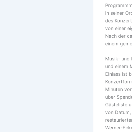
Programmmus
in seiner O
des Konzert
von einer e
Nach der ca
einem gemei
Musik- und 
und einem 
Einlass ist
Konzertfor
Minuten vor 
über Spende
Gästeliste 
von Datum, 
restauriert
Werner-Ecke