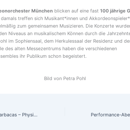
eonorchester München
blicken auf eine fast
100 jährige 
t damals treffen sich Musikant*innen und Akkordeonspieler
elmäßig zum gemeinsamen Musizieren. Die Konzerte wurde
den Niveaus an musikalischem Können durch die Jahrzehnt
ohl im Sophiensaal, dem Herkulessaal der Residenz und de
le des alten Messezentrums haben die verschiedenen
sembles ihr Publikum schon begeistert.
Bild von Petra Pohl
„WinterdRIEM“: barbacas – Physical Theatre gastiert ab dem 9. Februar im Kopfbau